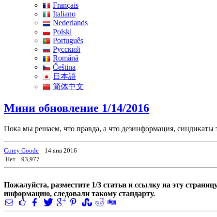
Français
Italiano
Nederlands
Polski
Português
Pусский
Română
Čeština
日本語
简体中文
Мини обновление 1/14/2016
Пока мы решаем, что правда, а что дезинформация, синдикаты
Corey Goode
14 янв 2016
Нет
93,977
Пожалуйста, разместите 1/3 статьи и ссылку на эту страни
информацию, следовали такому стандарту.