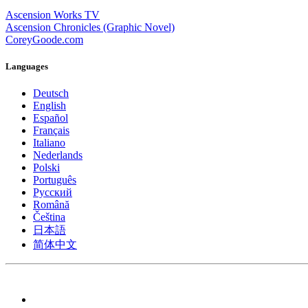
Ascension Works TV
Ascension Chronicles (Graphic Novel)
CoreyGoode.com
Languages
Deutsch
English
Español
Français
Italiano
Nederlands
Polski
Português
Pусский
Română
Čeština
日本語
简体中文