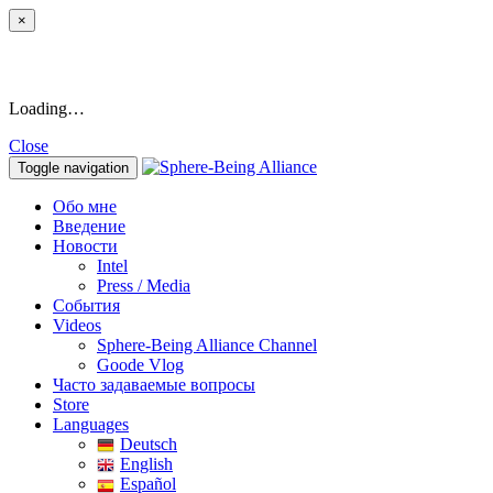
×
Loading…
Close
Toggle navigation
Обо мне
Введение
Новости
Intel
Press / Media
События
Videos
Sphere-Being Alliance Channel
Goode Vlog
Часто задаваемые вопросы
Store
Languages
Deutsch
English
Español