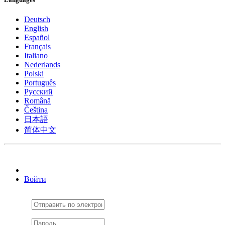
Deutsch
English
Español
Français
Italiano
Nederlands
Polski
Português
Pусский
Română
Čeština
日本語
简体中文
Войти