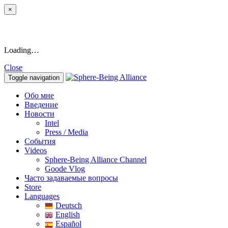
×
Loading…
Close
Toggle navigation
Обо мне
Введение
Новости
Intel
Press / Media
События
Videos
Sphere-Being Alliance Channel
Goode Vlog
Часто задаваемые вопросы
Store
Languages
Deutsch
English
Español