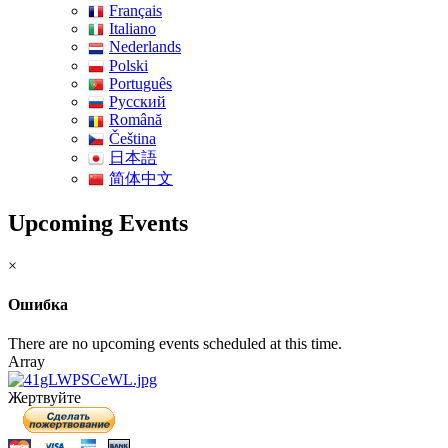
Français
Italiano
Nederlands
Polski
Português
Pусский
Română
Čeština
日本語
简体中文
Upcoming Events
×
Ошибка
There are no upcoming events scheduled at this time.
Array
Жертвуйте