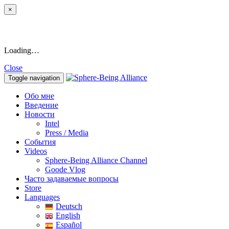
×
Loading…
Close
Toggle navigation
Обо мне
Введение
Новости
Intel
Press / Media
События
Videos
Sphere-Being Alliance Channel
Goode Vlog
Часто задаваемые вопросы
Store
Languages
Deutsch
English
Español