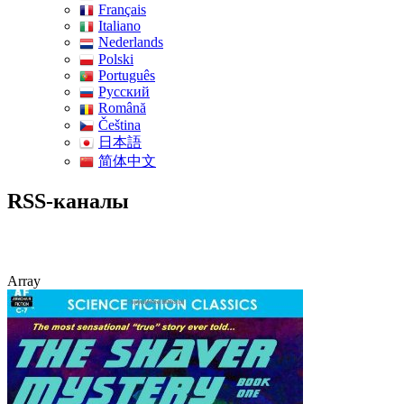
Français
Italiano
Nederlands
Polski
Português
Pусский
Română
Čeština
日本語
简体中文
RSS-каналы
Array