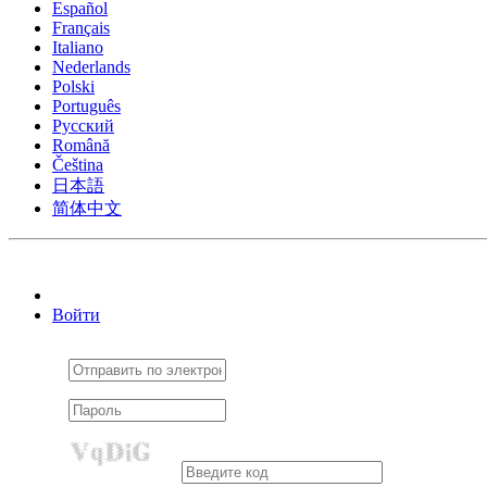
Español
Français
Italiano
Nederlands
Polski
Português
Pусский
Română
Čeština
日本語
简体中文
Войти