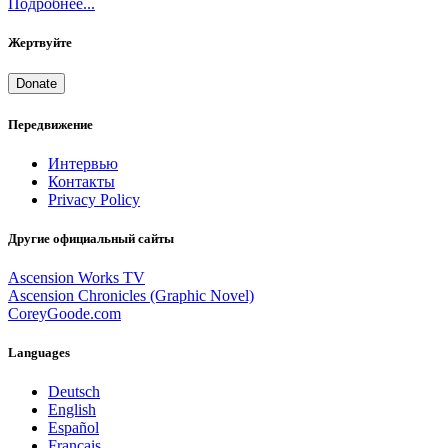
Подробнее...
Жертвуйте
Donate
Передвижение
Интервью
Контакты
Privacy Policy
Другие официальный сайты
Ascension Works TV
Ascension Chronicles (Graphic Novel)
CoreyGoode.com
Languages
Deutsch
English
Español
Français