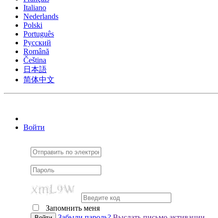
Italiano
Nederlands
Polski
Português
Pусский
Română
Čeština
日本語
简体中文
Войти
Запомнить меня
Cookie Consent plugin for the EU cookie l
Забыли пароль?
Выслать письмо активации