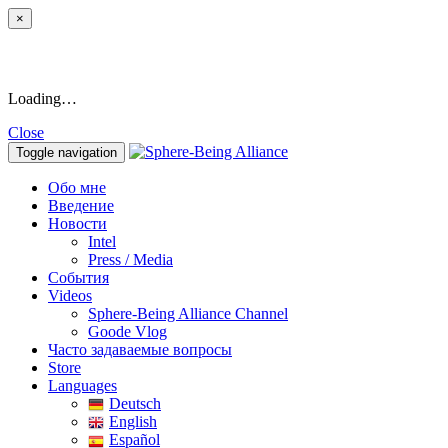
×
Loading…
Close
Toggle navigation
Обо мне
Введение
Новости
Intel
Press / Media
События
Videos
Sphere-Being Alliance Channel
Goode Vlog
Часто задаваемые вопросы
Store
Languages
Deutsch
English
Español