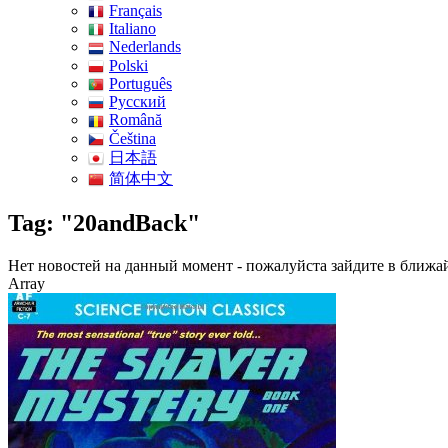
Français
Italiano
Nederlands
Polski
Português
Pусский
Română
Čeština
日本語
简体中文
Tag: "20andBack"
Нет новостей на данный момент - пожалуйста зайдите в ближа
Array