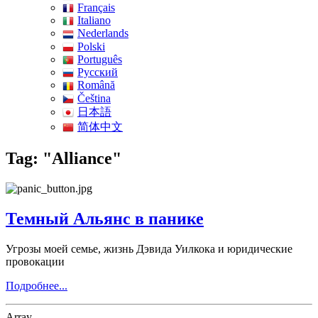
Français
Italiano
Nederlands
Polski
Português
Pусский
Română
Čeština
日本語
简体中文
Tag: "Alliance"
Темный Альянс в панике
Угрозы моей семье, жизнь Дэвида Уилкока и юридические
провокации
Подробнее...
Array