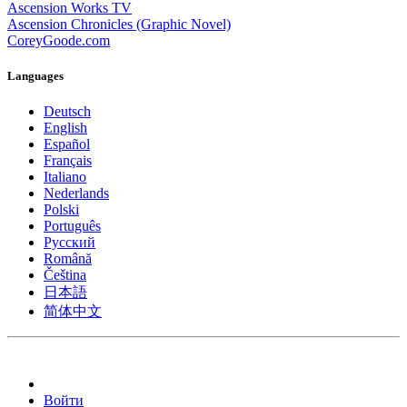
Ascension Works TV
Ascension Chronicles (Graphic Novel)
CoreyGoode.com
Languages
Deutsch
English
Español
Français
Italiano
Nederlands
Polski
Português
Pусский
Română
Čeština
日本語
简体中文
Войти