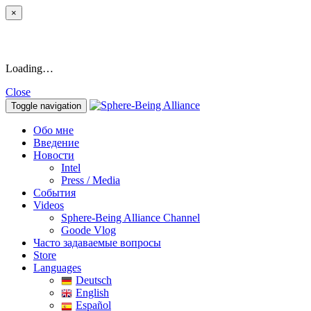
×
Loading…
Close
Toggle navigation
Обо мне
Введение
Новости
Intel
Press / Media
События
Videos
Sphere-Being Alliance Channel
Goode Vlog
Часто задаваемые вопросы
Store
Languages
Deutsch
English
Español