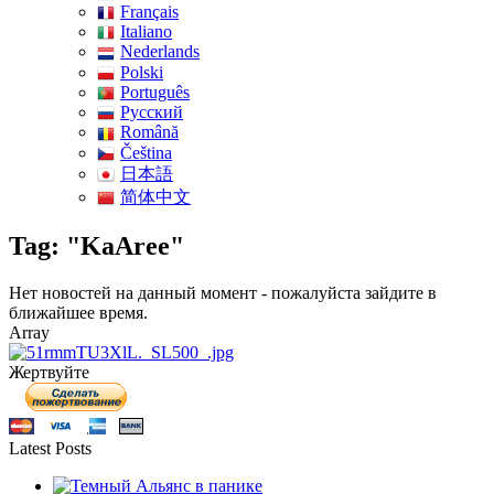
Français
Italiano
Nederlands
Polski
Português
Pусский
Română
Čeština
日本語
简体中文
Tag: "KaAree"
Нет новостей на данный момент - пожалуйста зайдите в
ближайшее время.
Array
Жертвуйте
Latest Posts