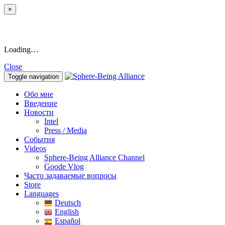
×
Loading…
Close
Toggle navigation
Обо мне
Введение
Новости
Intel
Press / Media
События
Videos
Sphere-Being Alliance Channel
Goode Vlog
Часто задаваемые вопросы
Store
Languages
Deutsch
English
Español