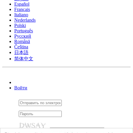
Español
Français
Italiano
Nederlands
Polski
Português
Pусский
Română
Čeština
日本語
简体中文
Войти