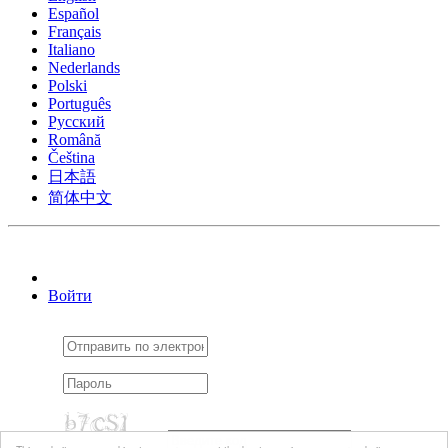
Español
Français
Italiano
Nederlands
Polski
Português
Pусский
Română
Čeština
日本語
简体中文
Войти