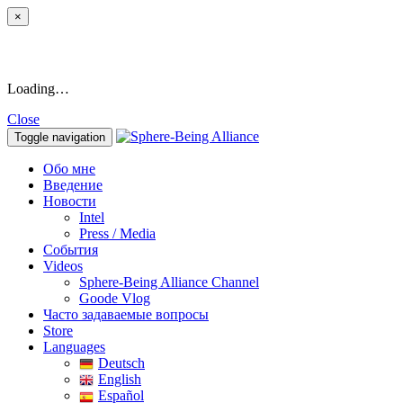
×
Loading…
Close
Toggle navigation
Обо мне
Введение
Новости
Intel
Press / Media
События
Videos
Sphere-Being Alliance Channel
Goode Vlog
Часто задаваемые вопросы
Store
Languages
Deutsch
English
Español