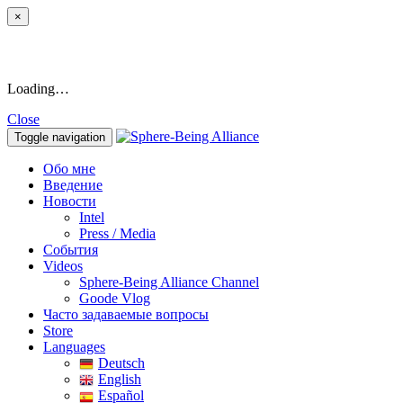
×
Loading…
Close
Toggle navigation
Обо мне
Введение
Новости
Intel
Press / Media
События
Videos
Sphere-Being Alliance Channel
Goode Vlog
Часто задаваемые вопросы
Store
Languages
Deutsch
English
Español