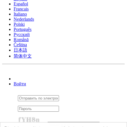
Español
Français
Italiano
Nederlands
Polski
Português
Pусский
Română
Čeština
日本語
简体中文
Войти