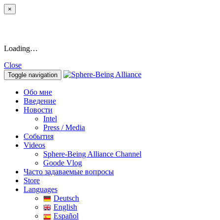
×
Loading…
Close
Toggle navigation
Обо мне
Введение
Новости
Intel
Press / Media
События
Videos
Sphere-Being Alliance Channel
Goode Vlog
Часто задаваемые вопросы
Store
Languages
Deutsch
English
Español