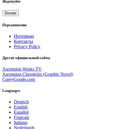
Жертвуйте
Donate
Передвижение
Интервью
Контакты
Privacy Policy
Другие официальный сайты
Ascension Works TV
Ascension Chronicles (Graphic Novel)
CoreyGoode.com
Languages
Deutsch
English
Español
Français
Italiano
Nederlands