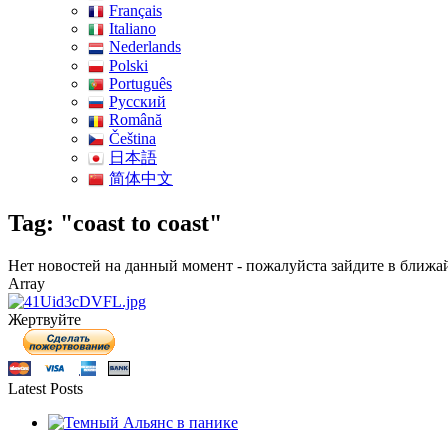
Français
Italiano
Nederlands
Polski
Português
Pусский
Română
Čeština
日本語
简体中文
Tag: "coast to coast"
Нет новостей на данный момент - пожалуйста зайдите в ближа
Array
Жертвуйте
Latest Posts