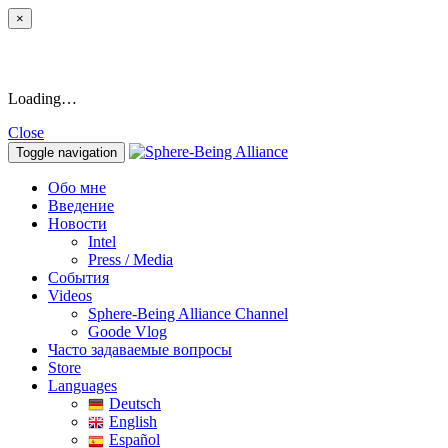
×
Loading…
Close
Toggle navigation
Обо мне
Введение
Новости
Intel
Press / Media
События
Videos
Sphere-Being Alliance Channel
Goode Vlog
Часто задаваемые вопросы
Store
Languages
Deutsch
English
Español