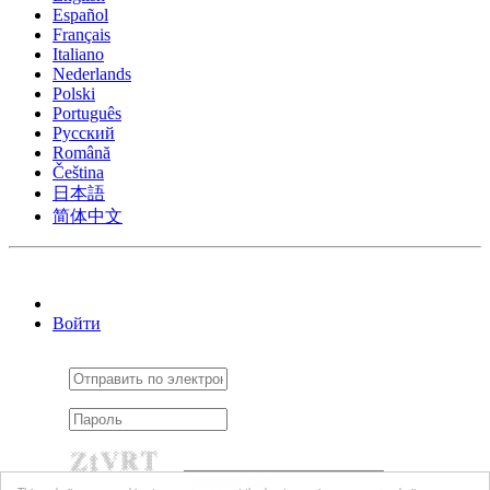
Español
Français
Italiano
Nederlands
Polski
Português
Pусский
Română
Čeština
日本語
简体中文
Войти