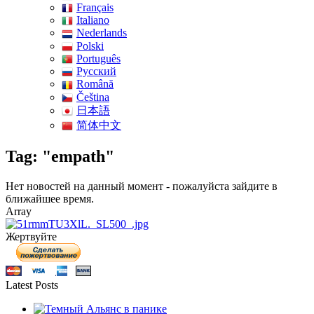
Français
Italiano
Nederlands
Polski
Português
Pусский
Română
Čeština
日本語
简体中文
Tag: "empath"
Нет новостей на данный момент - пожалуйста зайдите в
ближайшее время.
Array
Жертвуйте
Latest Posts