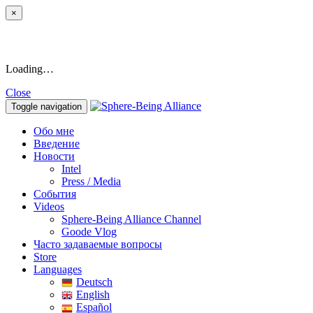
×
Loading…
Close
Toggle navigation
Обо мне
Введение
Новости
Intel
Press / Media
События
Videos
Sphere-Being Alliance Channel
Goode Vlog
Часто задаваемые вопросы
Store
Languages
Deutsch
English
Español