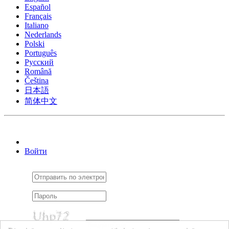
Español
Français
Italiano
Nederlands
Polski
Português
Pусский
Română
Čeština
日本語
简体中文
Войти