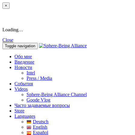
×
Loading…
Close
Toggle navigation
Обо мне
Введение
Новости
Intel
Press / Media
События
Videos
Sphere-Being Alliance Channel
Goode Vlog
Часто задаваемые вопросы
Store
Languages
Deutsch
English
Español