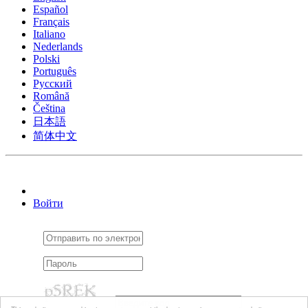
Español
Français
Italiano
Nederlands
Polski
Português
Pусский
Română
Čeština
日本語
简体中文
Войти