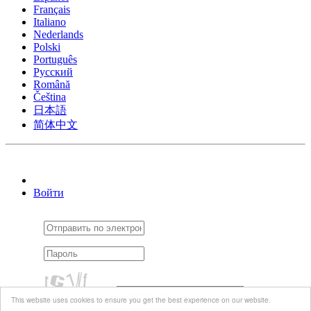
Français
Italiano
Nederlands
Polski
Português
Pусский
Română
Čeština
日本語
简体中文
Войти
This website uses cookies to ensure you get the best experience on our website.
Запомнить меня