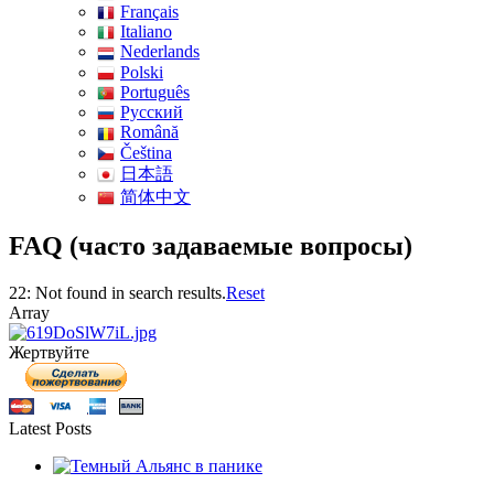
Français
Italiano
Nederlands
Polski
Português
Pусский
Română
Čeština
日本語
简体中文
FAQ (часто задаваемые вопросы)
22: Not found in search results.
Reset
Array
Жертвуйте
Latest Posts