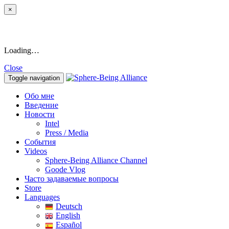
×
Loading…
Close
Toggle navigation
Обо мне
Введение
Новости
Intel
Press / Media
События
Videos
Sphere-Being Alliance Channel
Goode Vlog
Часто задаваемые вопросы
Store
Languages
Deutsch
English
Español