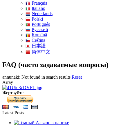
Français
Italiano
Nederlands
Polski
Português
Pусский
Română
Čeština
日本語
简体中文
FAQ (часто задаваемые вопросы)
annunaki: Not found in search results.
Reset
Array
Жертвуйте
Latest Posts