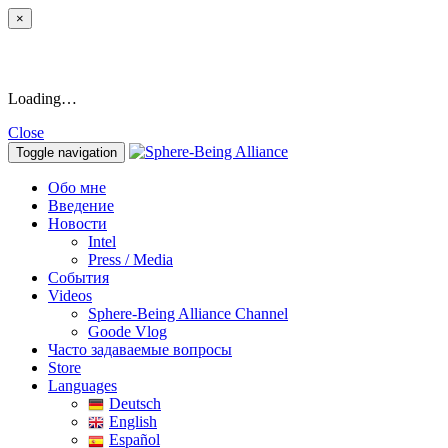
×
Loading…
Close
Toggle navigation
Обо мне
Введение
Новости
Intel
Press / Media
События
Videos
Sphere-Being Alliance Channel
Goode Vlog
Часто задаваемые вопросы
Store
Languages
Deutsch
English
Español