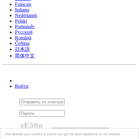
Français
Italiano
Nederlands
Polski
Português
Pусский
Română
Čeština
日本語
简体中文
Войти
This website uses cookies to ensure you get the best experience on our website.
Запомнить меня