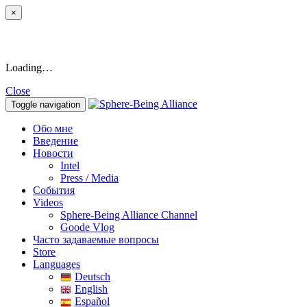
×
Loading…
Close
Toggle navigation
Обо мне
Введение
Новости
Intel
Press / Media
События
Videos
Sphere-Being Alliance Channel
Goode Vlog
Часто задаваемые вопросы
Store
Languages
Deutsch
English
Español