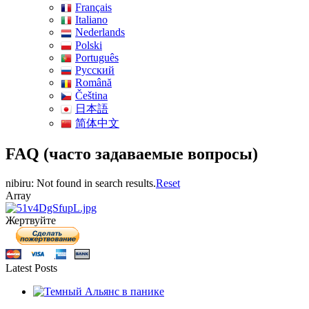
Français
Italiano
Nederlands
Polski
Português
Pусский
Română
Čeština
日本語
简体中文
FAQ (часто задаваемые вопросы)
nibiru: Not found in search results.
Reset
Array
Жертвуйте
Latest Posts