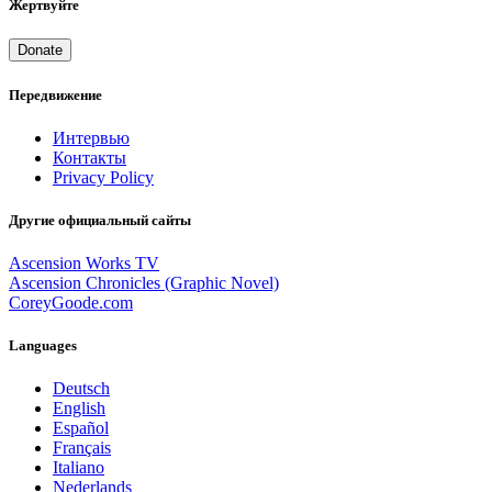
Жертвуйте
Donate
Передвижение
Интервью
Контакты
Privacy Policy
Другие официальный сайты
Ascension Works TV
Ascension Chronicles (Graphic Novel)
CoreyGoode.com
Languages
Deutsch
English
Español
Français
Italiano
Nederlands