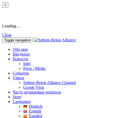
×
Loading…
Close
Toggle navigation
Обо мне
Введение
Новости
Intel
Press / Media
События
Videos
Sphere-Being Alliance Channel
Goode Vlog
Часто задаваемые вопросы
Store
Languages
Deutsch
English
Español