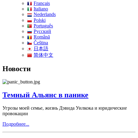
Français
Italiano
Nederlands
Polski
Português
Pусский
Română
Čeština
日本語
简体中文
Новости
Темный Альянс в панике
Угрозы моей семье, жизнь Дэвида Уилкока и юридические
провокации
Подробнее...