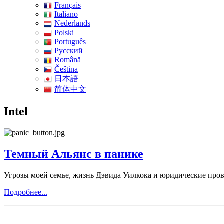
Français
Italiano
Nederlands
Polski
Português
Pусский
Română
Čeština
日本語
简体中文
Intel
Темный Альянс в панике
Угрозы моей семье, жизнь Дэвида Уилкока и юридические про
Подробнее...