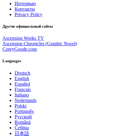
Интервью
Контакты
Privacy Policy
Другие официальный сайты
Ascension Works TV
Ascension Chronicles (Graphic Novel)
CoreyGoode.com
Languages
Deutsch
English
Español
Français
Italiano
Nederlands
Polski
Português
Pусский
Română
Čeština
日本語