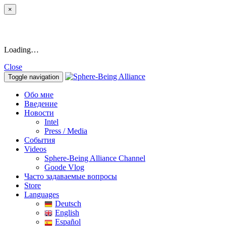
×
Loading…
Close
Toggle navigation
Обо мне
Введение
Новости
Intel
Press / Media
События
Videos
Sphere-Being Alliance Channel
Goode Vlog
Часто задаваемые вопросы
Store
Languages
Deutsch
English
Español