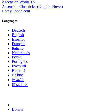
Ascension Works TV
Ascension Chronicles (Graphic Novel)
CoreyGoode.com
Languages
Deutsch
English
Español
Français
Italiano
Nederlands
Polski
Português
Pусский
Română
Čeština
日本語
简体中文
Войти