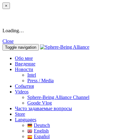
×
Loading…
Close
Toggle navigation
Обо мне
Введение
Новости
Intel
Press / Media
События
Videos
Sphere-Being Alliance Channel
Goode Vlog
Часто задаваемые вопросы
Store
Languages
Deutsch
English
Español