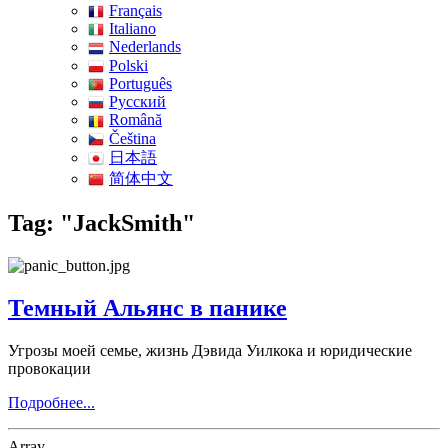
Français
Italiano
Nederlands
Polski
Português
Pусский
Română
Čeština
日本語
简体中文
Tag: "JackSmith"
Темный Альянс в панике
Угрозы моей семье, жизнь Дэвида Уилкока и юридические
провокации
Подробнее...
Array