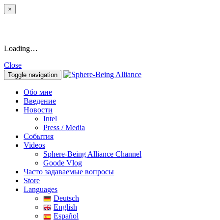
×
Loading…
Close
Toggle navigation
Обо мне
Введение
Новости
Intel
Press / Media
События
Videos
Sphere-Being Alliance Channel
Goode Vlog
Часто задаваемые вопросы
Store
Languages
Deutsch
English
Español