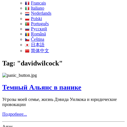
Français
Italiano
Nederlands
Polski
Português
Pусский
Română
Čeština
日本語
简体中文
Tag: "davidwilcock"
Темный Альянс в панике
Угрозы моей семье, жизнь Дэвида Уилкока и юридические
провокации
Подробнее...
Array