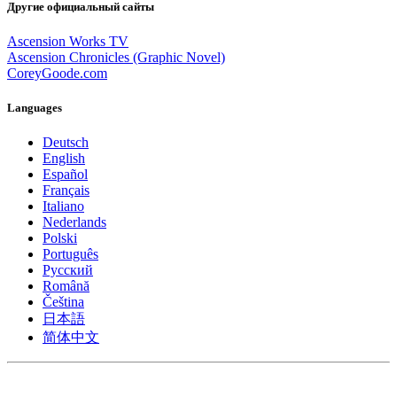
Другие официальный сайты
Ascension Works TV
Ascension Chronicles (Graphic Novel)
CoreyGoode.com
Languages
Deutsch
English
Español
Français
Italiano
Nederlands
Polski
Português
Pусский
Română
Čeština
日本語
简体中文