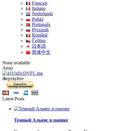
Français
Italiano
Nederlands
Polski
Português
Pусский
Română
Čeština
日本語
简体中文
None available
Array
Жертвуйте
Latest Posts
Темный Альянс в панике