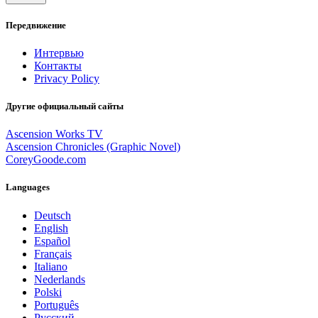
Передвижение
Интервью
Контакты
Privacy Policy
Другие официальный сайты
Ascension Works TV
Ascension Chronicles (Graphic Novel)
CoreyGoode.com
Languages
Deutsch
English
Español
Français
Italiano
Nederlands
Polski
Português
Pусский