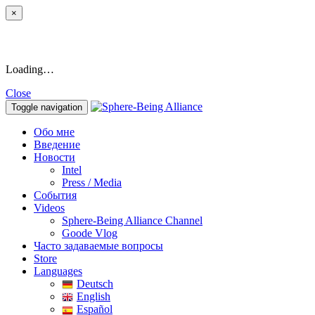
×
Loading…
Close
Toggle navigation
Обо мне
Введение
Новости
Intel
Press / Media
События
Videos
Sphere-Being Alliance Channel
Goode Vlog
Часто задаваемые вопросы
Store
Languages
Deutsch
English
Español