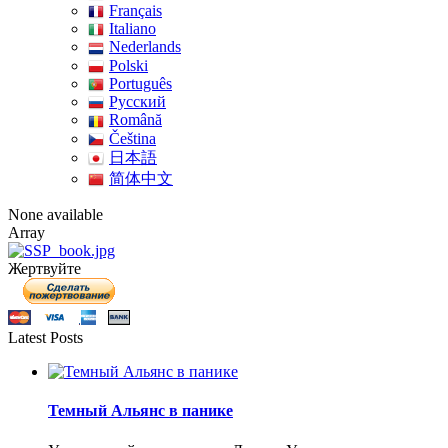
Français
Italiano
Nederlands
Polski
Português
Pусский
Română
Čeština
日本語
简体中文
None available
Array
Жертвуйте
Latest Posts
Темный Альянс в панике