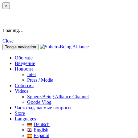
×
Loading…
Close
Toggle navigation
Обо мне
Введение
Новости
Intel
Press / Media
События
Videos
Sphere-Being Alliance Channel
Goode Vlog
Часто задаваемые вопросы
Store
Languages
Deutsch
English
Español