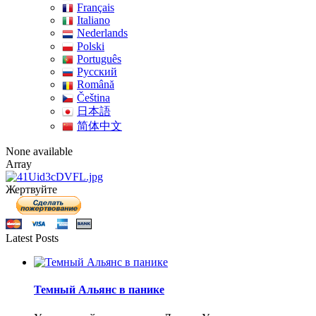
Français
Italiano
Nederlands
Polski
Português
Pусский
Română
Čeština
日本語
简体中文
None available
Array
Жертвуйте
Latest Posts
Темный Альянс в панике