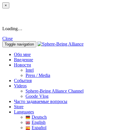
×
Loading…
Close
Toggle navigation
Обо мне
Введение
Новости
Intel
Press / Media
События
Videos
Sphere-Being Alliance Channel
Goode Vlog
Часто задаваемые вопросы
Store
Languages
Deutsch
English
Español