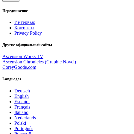
Передвижение
Интервью
Контакты
Privacy Policy
Другие официальный сайты
Ascension Works TV
Ascension Chronicles (Graphic Novel)
CoreyGoode.com
Languages
Deutsch
English
Español
Français
Italiano
Nederlands
Polski
Português
Pусский