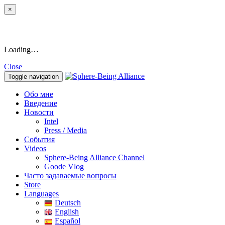
×
Loading…
Close
Toggle navigation
Обо мне
Введение
Новости
Intel
Press / Media
События
Videos
Sphere-Being Alliance Channel
Goode Vlog
Часто задаваемые вопросы
Store
Languages
Deutsch
English
Español