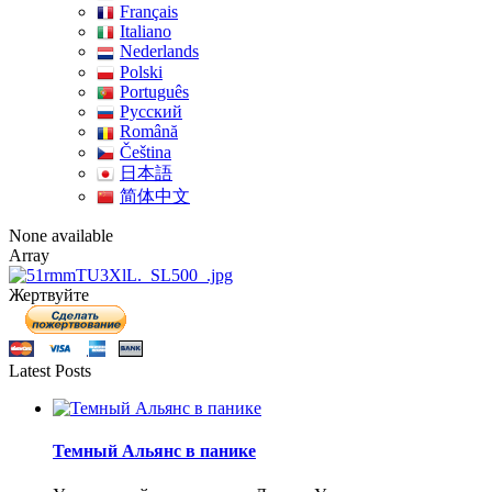
Français
Italiano
Nederlands
Polski
Português
Pусский
Română
Čeština
日本語
简体中文
None available
Array
Жертвуйте
Latest Posts
Темный Альянс в панике