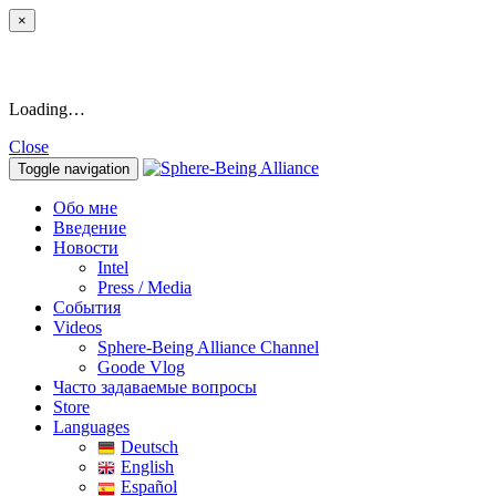
×
Loading…
Close
Toggle navigation
Обо мне
Введение
Новости
Intel
Press / Media
События
Videos
Sphere-Being Alliance Channel
Goode Vlog
Часто задаваемые вопросы
Store
Languages
Deutsch
English
Español