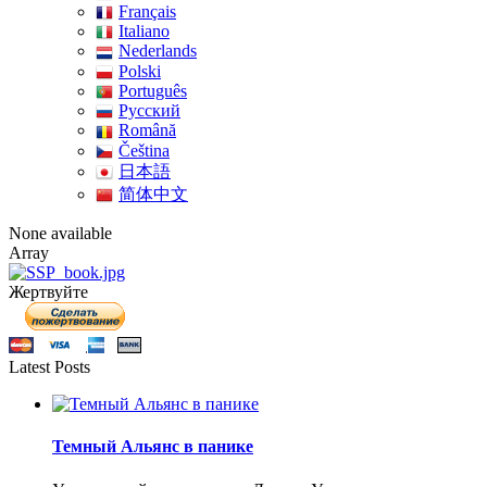
Français
Italiano
Nederlands
Polski
Português
Pусский
Română
Čeština
日本語
简体中文
None available
Array
Жертвуйте
Latest Posts
Темный Альянс в панике