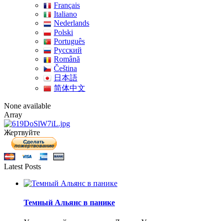
Français
Italiano
Nederlands
Polski
Português
Pусский
Română
Čeština
日本語
简体中文
None available
Array
Жертвуйте
Latest Posts
Темный Альянс в панике