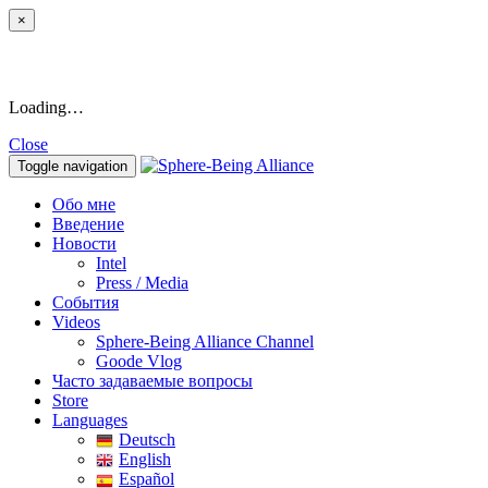
×
Loading…
Close
Toggle navigation
Обо мне
Введение
Новости
Intel
Press / Media
События
Videos
Sphere-Being Alliance Channel
Goode Vlog
Часто задаваемые вопросы
Store
Languages
Deutsch
English
Español