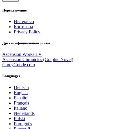
Передвижение
Интервью
Контакты
Privacy Policy
Другие официальный сайты
Ascension Works TV
Ascension Chronicles (Graphic Novel)
CoreyGoode.com
Languages
Deutsch
English
Español
Français
Italiano
Nederlands
Polski
Português
Pусский