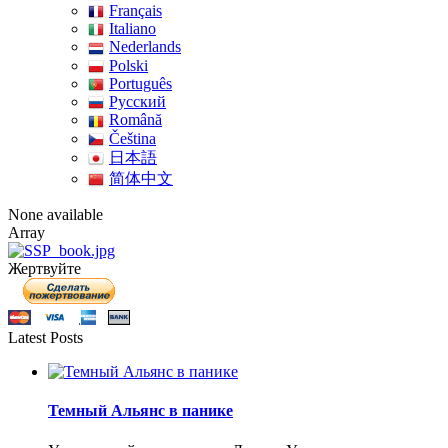
Français
Italiano
Nederlands
Polski
Português
Pусский
Română
Čeština
日本語
简体中文
None available
Array
Жертвуйте
Latest Posts
Темный Альянс в панике