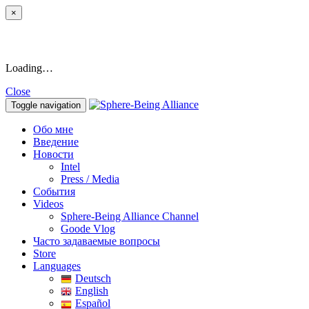
×
Loading…
Close
Toggle navigation
Обо мне
Введение
Новости
Intel
Press / Media
События
Videos
Sphere-Being Alliance Channel
Goode Vlog
Часто задаваемые вопросы
Store
Languages
Deutsch
English
Español