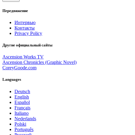
Передвижение
Интервью
Контакты
Privacy Policy
Другие официальный сайты
Ascension Works TV
Ascension Chronicles (Graphic Novel)
CoreyGoode.com
Languages
Deutsch
English
Español
Français
Italiano
Nederlands
Polski
Português
Pусский