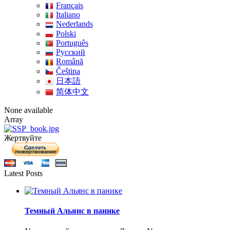
Français
Italiano
Nederlands
Polski
Português
Pусский
Română
Čeština
日本語
简体中文
None available
Array
Жертвуйте
Latest Posts
Темный Альянс в панике