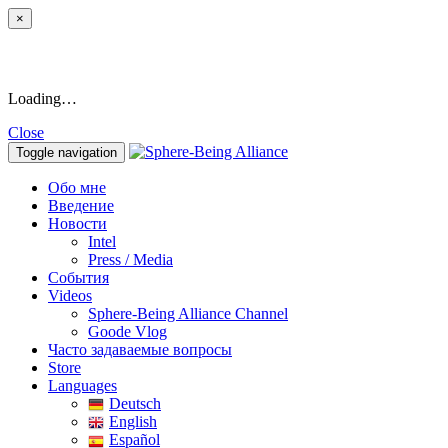
×
Loading…
Close
Toggle navigation
Обо мне
Введение
Новости
Intel
Press / Media
События
Videos
Sphere-Being Alliance Channel
Goode Vlog
Часто задаваемые вопросы
Store
Languages
Deutsch
English
Español