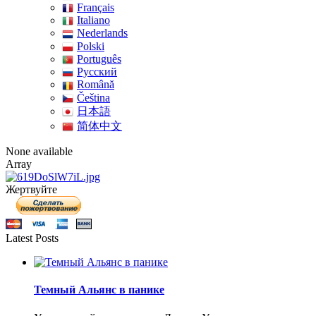
Français
Italiano
Nederlands
Polski
Português
Pусский
Română
Čeština
日本語
简体中文
None available
Array
Жертвуйте
Latest Posts
Темный Альянс в панике