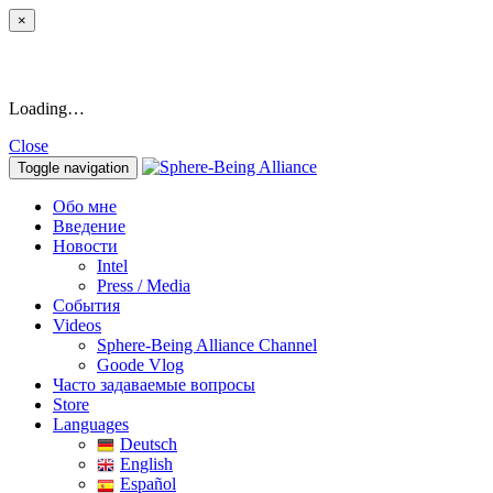
×
Loading…
Close
Toggle navigation
Обо мне
Введение
Новости
Intel
Press / Media
События
Videos
Sphere-Being Alliance Channel
Goode Vlog
Часто задаваемые вопросы
Store
Languages
Deutsch
English
Español