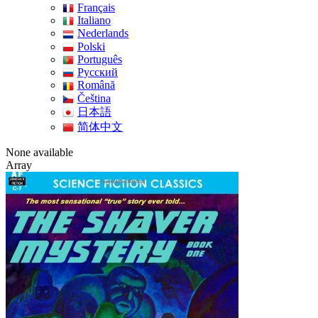
Français
Italiano
Nederlands
Polski
Português
Pусский
Română
Čeština
日本語
简体中文
None available
Array