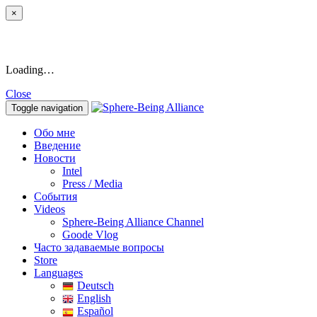
×
Loading…
Close
Toggle navigation
Обо мне
Введение
Новости
Intel
Press / Media
События
Videos
Sphere-Being Alliance Channel
Goode Vlog
Часто задаваемые вопросы
Store
Languages
Deutsch
English
Español