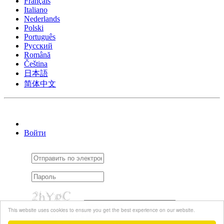
Français
Italiano
Nederlands
Polski
Português
Pусский
Română
Čeština
日本語
简体中文
Войти
This website uses cookies to ensure you get the best experience on our website.
Запомнить меня