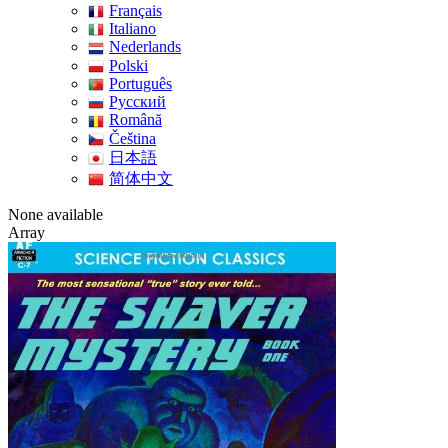
Français
Italiano
Nederlands
Polski
Português
Pусский
Română
Čeština
日本語
简体中文
None available
Array