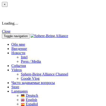
×
Loading…
Close
Toggle navigation
Обо мне
Введение
Новости
Intel
Press / Media
События
Videos
Sphere-Being Alliance Channel
Goode Vlog
Часто задаваемые вопросы
Store
Languages
Deutsch
English
Español