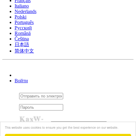
Français
Italiano
Nederlands
Polski
Português
Pусский
Română
Čeština
日本語
简体中文
Войти
This website uses cookies to ensure you get the best experience on our website.
Запомнить меня