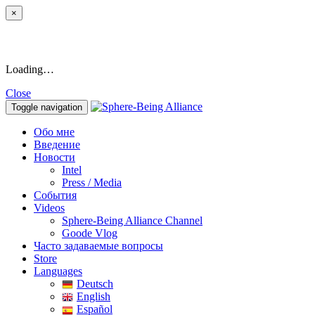
×
Loading…
Close
Toggle navigation
Обо мне
Введение
Новости
Intel
Press / Media
События
Videos
Sphere-Being Alliance Channel
Goode Vlog
Часто задаваемые вопросы
Store
Languages
Deutsch
English
Español