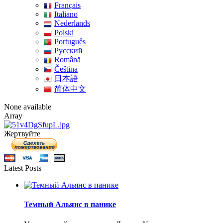
Français
Italiano
Nederlands
Polski
Português
Pусский
Română
Čeština
日本語
简体中文
None available
Array
Жертвуйте
Latest Posts
Темный Альянс в панике