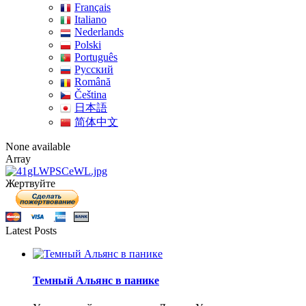
Français
Italiano
Nederlands
Polski
Português
Pусский
Română
Čeština
日本語
简体中文
None available
Array
Жертвуйте
Latest Posts
Темный Альянс в панике