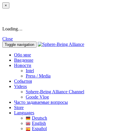
×
Loading…
Close
Toggle navigation
Обо мне
Введение
Новости
Intel
Press / Media
События
Videos
Sphere-Being Alliance Channel
Goode Vlog
Часто задаваемые вопросы
Store
Languages
Deutsch
English
Español