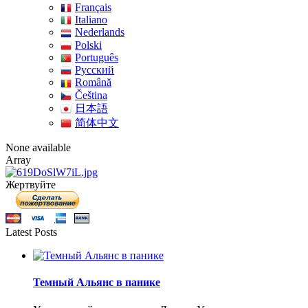
Français
Italiano
Nederlands
Polski
Português
Pусский
Română
Čeština
日本語
简体中文
None available
Array
Жертвуйте
Latest Posts
Темный Альянс в панике