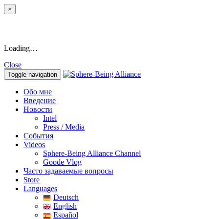
×
Loading…
Close
Toggle navigation
Обо мне
Введение
Новости
Intel
Press / Media
События
Videos
Sphere-Being Alliance Channel
Goode Vlog
Часто задаваемые вопросы
Store
Languages
Deutsch
English
Español