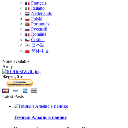
Français
Italiano
Nederlands
Polski
Português
Pусский
Română
Čeština
日本語
简体中文
None available
Array
Жертвуйте
Latest Posts
Темный Альянс в панике