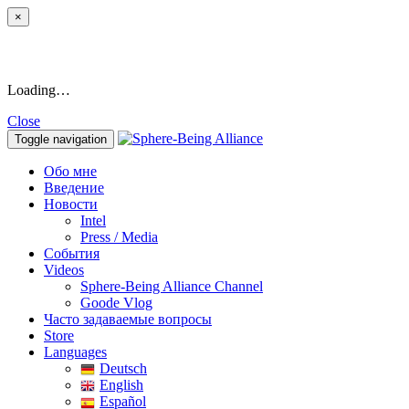
×
Loading…
Close
Toggle navigation
Обо мне
Введение
Новости
Intel
Press / Media
События
Videos
Sphere-Being Alliance Channel
Goode Vlog
Часто задаваемые вопросы
Store
Languages
Deutsch
English
Español