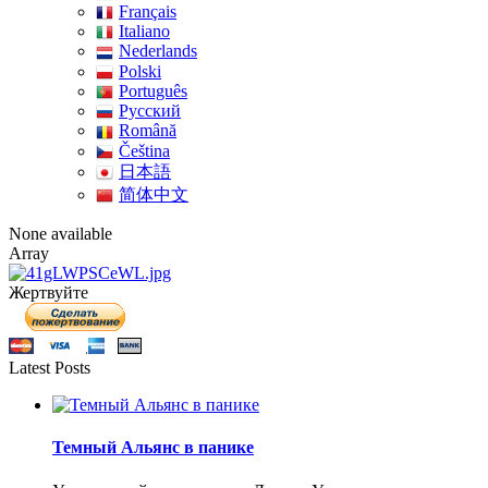
Français
Italiano
Nederlands
Polski
Português
Pусский
Română
Čeština
日本語
简体中文
None available
Array
Жертвуйте
Latest Posts
Темный Альянс в панике