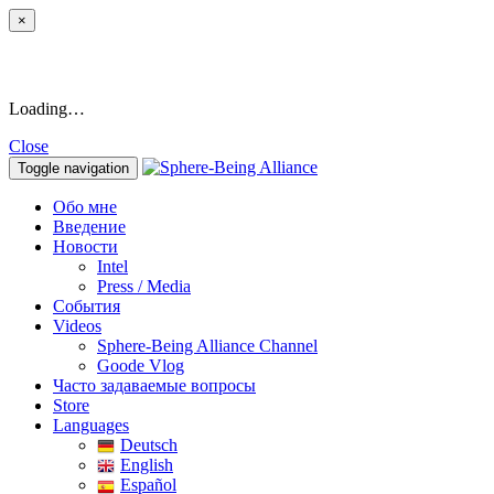
×
Loading…
Close
Toggle navigation
Обо мне
Введение
Новости
Intel
Press / Media
События
Videos
Sphere-Being Alliance Channel
Goode Vlog
Часто задаваемые вопросы
Store
Languages
Deutsch
English
Español