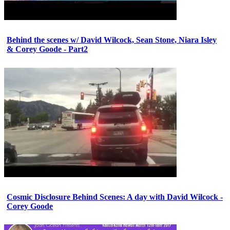
Behind the scenes w/ David Wilcock, Sean Stone, Niara Isley
& Corey Goode - Part2
Cosmic Disclosure Behind Scenes: A day with David Wilcock -
Corey Goode