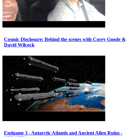
Cosmic Disclosure: Behind the scenes with Corey Goode &
David Wilcock
Endgame 3 - Antarctic Atlantis and Ancient Alien Ruins -