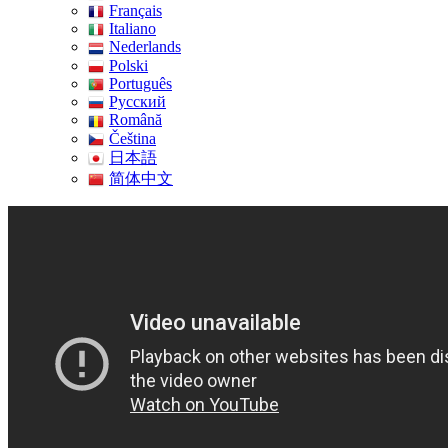
Français
Italiano
Nederlands
Polski
Português
Pусский
Română
Čeština
日本語
简体中文