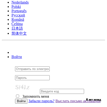
Nederlands
Polski
Português
Pусский
Română
Čeština
日本語
简体中文
Войти
Запомнить меня
9 лет назад
9 лет назад
7 лет назад
9 лет назад
9 лет назад
9 лет назад
9 лет назад
9 лет назад
9 лет назад
9 лет назад
9 лет назад
9 лет назад
9 лет назад
9 лет назад
7 лет назад
9 лет назад
9 лет назад
9 лет назад
9 лет назад
9 лет назад
9 лет назад
7 лет назад
9 лет назад
6 лет назад
9 лет назад
9 лет назад
6 лет назад
9 лет назад
2 лет назад
9 лет назад
9 лет назад
Забыли пароль?
Выслать письмо активации