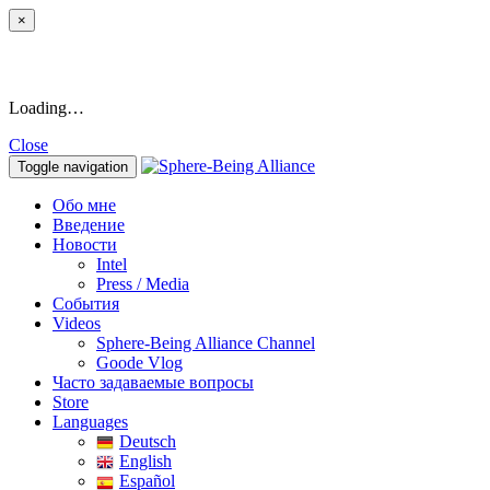
×
Loading…
Close
Toggle navigation
Обо мне
Введение
Новости
Intel
Press / Media
События
Videos
Sphere-Being Alliance Channel
Goode Vlog
Часто задаваемые вопросы
Store
Languages
Deutsch
English
Español