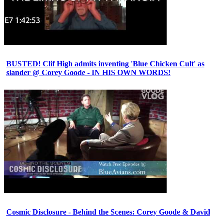
BUSTED! Clif High admits inventing 'Blue Chicken Cult' as
slander @ Corey Goode - IN HIS OWN WORDS!
Cosmic Disclosure - Behind the Scenes: Corey Goode & David