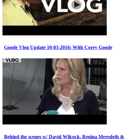
Goode Vlog Update 10-03-2016: With Corey Goode
Behind the scenes w/ David Wilcock, Regina Meredeth &