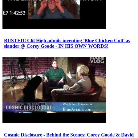
BUSTED! Clif High admits inventing 'Blue Chicken Cult' as
slander @ Corey Goode - IN HIS OWN WORDS!
Cosmic Disclosure - Behind the Scenes: Corey Goode & David