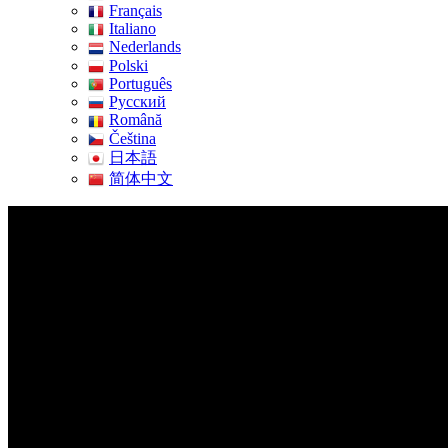
Français
Italiano
Nederlands
Polski
Português
Pусский
Română
Čeština
日本語
简体中文