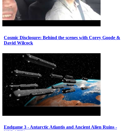
Cosmic Disclosure: Behind the scenes with Corey Goode &
David Wilcock
Endgame 3 - Antarctic Atlantis and Ancient Alien Ruins -