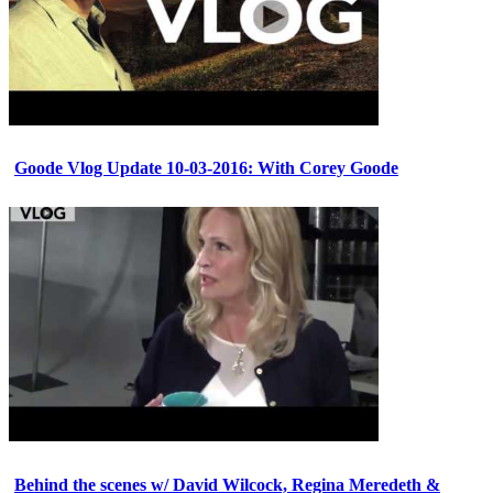
Goode Vlog Update 10-03-2016: With Corey Goode
Behind the scenes w/ David Wilcock, Regina Meredeth &