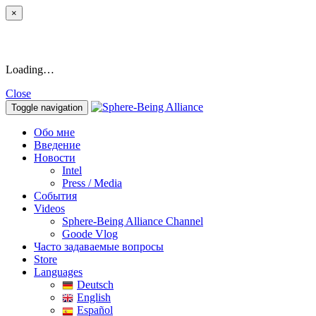
×
Loading…
Close
Toggle navigation
Обо мне
Введение
Новости
Intel
Press / Media
События
Videos
Sphere-Being Alliance Channel
Goode Vlog
Часто задаваемые вопросы
Store
Languages
Deutsch
English
Español