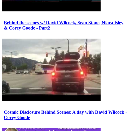
Behind the scenes w/ David Wilcock, Sean Stone, Niara Isley
& Corey Goode - Part2
Cosmic Disclosure Behind Scenes: A day with David Wilcock -
Corey Goode