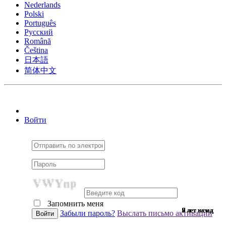
Nederlands
Polski
Português
Pусский
Română
Čeština
日本語
简体中文
Войти
Запомнить меня
9 лет назад
9 лет назад
7 лет назад
9 лет назад
9 лет назад
9 лет назад
9 лет назад
9 лет назад
9 лет назад
9 лет назад
9 лет назад
9 лет назад
9 лет назад
9 лет назад
7 лет назад
9 лет назад
9 лет назад
9 лет назад
9 лет назад
9 лет назад
9 лет назад
7 лет назад
9 лет назад
6 лет назад
9 лет назад
9 лет назад
6 лет назад
9 лет назад
2 лет назад
9 лет назад
9 лет назад
Забыли пароль?
Выслать письмо активации