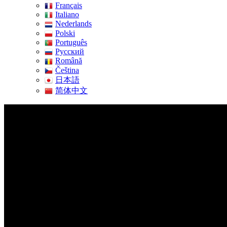
Français
Italiano
Nederlands
Polski
Português
Pусский
Română
Čeština
日本語
简体中文