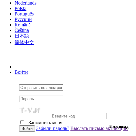
Nederlands
Polski
Português
Pусский
Română
Čeština
日本語
简体中文
Войти
Запомнить меня
9 лет назад
9 лет назад
7 лет назад
9 лет назад
9 лет назад
9 лет назад
9 лет назад
9 лет назад
9 лет назад
9 лет назад
9 лет назад
9 лет назад
9 лет назад
9 лет назад
7 лет назад
9 лет назад
9 лет назад
9 лет назад
9 лет назад
9 лет назад
9 лет назад
7 лет назад
9 лет назад
6 лет назад
9 лет назад
9 лет назад
6 лет назад
9 лет назад
2 лет назад
9 лет назад
9 лет назад
Забыли пароль?
Выслать письмо активации