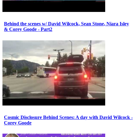
Behind the scenes w/ David Wilcock, Sean Stone, Niara Isley
& Corey Goode - Part2
Cosmic Disclosure Behind Scenes: A day with David Wilcock -
Corey Goode