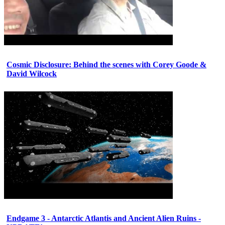
Cosmic Disclosure: Behind the scenes with Corey Goode &
David Wilcock
Endgame 3 - Antarctic Atlantis and Ancient Alien Ruins -