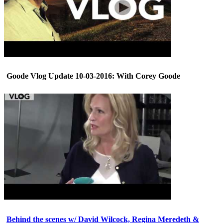
Goode Vlog Update 10-03-2016: With Corey Goode
Behind the scenes w/ David Wilcock, Regina Meredeth &