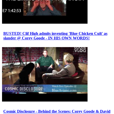
BUSTED! Clif High admits inventing 'Blue Chicken Cult' as
slander @ Corey Goode - IN HIS OWN WORDS!
Cosmic Disclosure - Behind the Scenes: Corey Goode & David