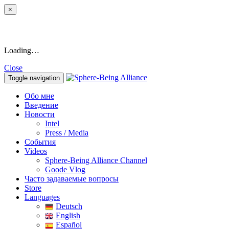
×
Loading…
Close
Toggle navigation
Обо мне
Введение
Новости
Intel
Press / Media
События
Videos
Sphere-Being Alliance Channel
Goode Vlog
Часто задаваемые вопросы
Store
Languages
Deutsch
English
Español