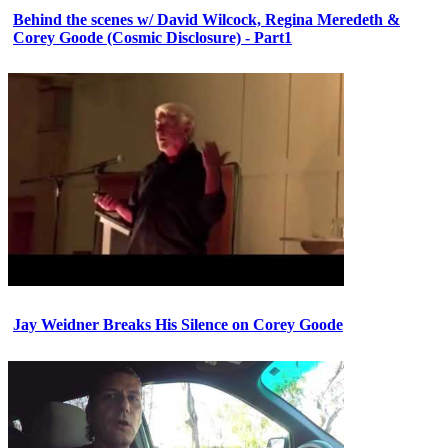
Behind the scenes w/ David Wilcock, Regina Meredeth &
Corey Goode (Cosmic Disclosure) - Part1
Jay Weidner Breaks His Silence on Corey Goode