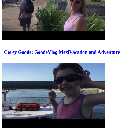
Corey Goode: GoodeVlog MexiVacation and Adventure