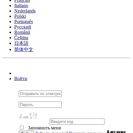
Français
Italiano
Nederlands
Polski
Português
Pусский
Română
Čeština
日本語
简体中文
Войти
Запомнить меня
9 лет назад
9 лет назад
7 лет назад
9 лет назад
9 лет назад
9 лет назад
9 лет назад
9 лет назад
9 лет назад
9 лет назад
9 лет назад
9 лет назад
9 лет назад
9 лет назад
7 лет назад
9 лет назад
9 лет назад
9 лет назад
9 лет назад
9 лет назад
9 лет назад
7 лет назад
9 лет назад
6 лет назад
9 лет назад
9 лет назад
6 лет назад
9 лет назад
2 лет назад
9 лет назад
9 лет назад