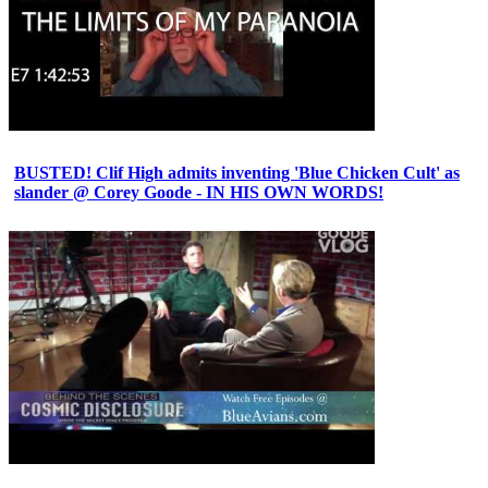
BUSTED! Clif High admits inventing 'Blue Chicken Cult' as
slander @ Corey Goode - IN HIS OWN WORDS!