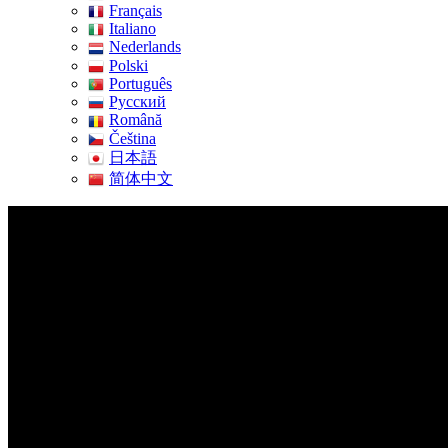
Français
Italiano
Nederlands
Polski
Português
Pусский
Română
Čeština
日本語
简体中文