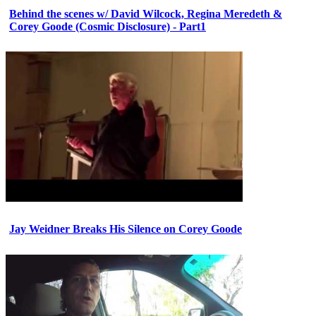
Behind the scenes w/ David Wilcock, Regina Meredeth &
Corey Goode (Cosmic Disclosure) - Part1
Jay Weidner Breaks His Silence on Corey Goode