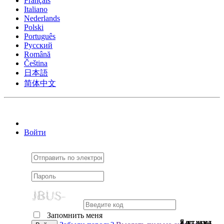
Français
Italiano
Nederlands
Polski
Português
Pусский
Română
Čeština
日本語
简体中文
Войти
Запомнить меня
9 лет назад
9 лет назад
7 лет назад
9 лет назад
9 лет назад
9 лет назад
9 лет назад
9 лет назад
9 лет назад
9 лет назад
9 лет назад
9 лет назад
9 лет назад
9 лет назад
7 лет назад
9 лет назад
9 лет назад
9 лет назад
9 лет назад
9 лет назад
9 лет назад
7 лет назад
9 лет назад
6 лет назад
9 лет назад
9 лет назад
6 лет назад
9 лет назад
2 лет назад
9 лет назад
9 лет назад