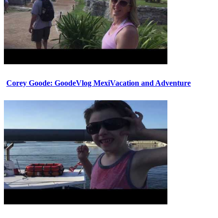
Corey Goode: GoodeVlog MexiVacation and Adventure