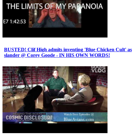
BUSTED! Clif High admits inventing 'Blue Chicken Cult' as
slander @ Corey Goode - IN HIS OWN WORDS!