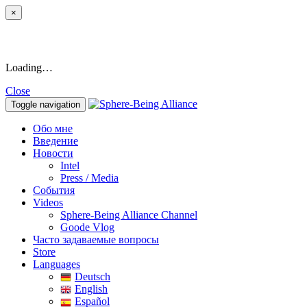
×
Loading…
Close
Toggle navigation
Обо мне
Введение
Новости
Intel
Press / Media
События
Videos
Sphere-Being Alliance Channel
Goode Vlog
Часто задаваемые вопросы
Store
Languages
Deutsch
English
Español