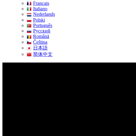
Français
Italiano
Nederlands
Polski
Português
Pусский
Română
Čeština
日本語
简体中文