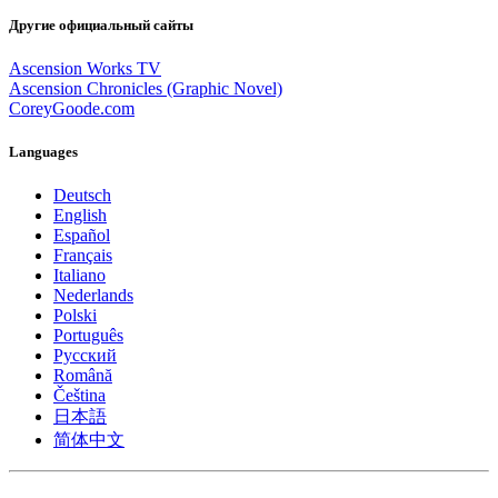
Другие официальный сайты
Ascension Works TV
Ascension Chronicles (Graphic Novel)
CoreyGoode.com
Languages
Deutsch
English
Español
Français
Italiano
Nederlands
Polski
Português
Pусский
Română
Čeština
日本語
简体中文