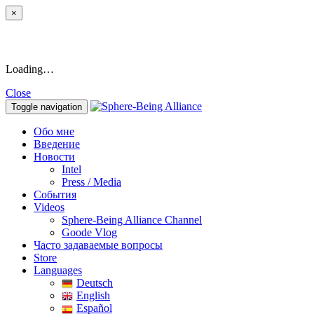
×
Loading…
Close
Toggle navigation
Обо мне
Введение
Новости
Intel
Press / Media
События
Videos
Sphere-Being Alliance Channel
Goode Vlog
Часто задаваемые вопросы
Store
Languages
Deutsch
English
Español