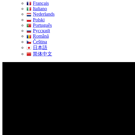
Français
Italiano
Nederlands
Polski
Português
Pусский
Română
Čeština
日本語
简体中文