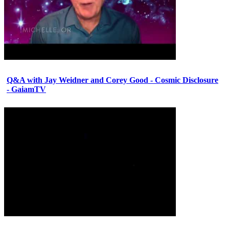
Q&A with Jay Weidner and Corey Good - Cosmic Disclosure
- GaiamTV