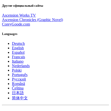
Другие официальный сайты
Ascension Works TV
Ascension Chronicles (Graphic Novel)
CoreyGoode.com
Languages
Deutsch
English
Español
Français
Italiano
Nederlands
Polski
Português
Pусский
Română
Čeština
日本語
简体中文