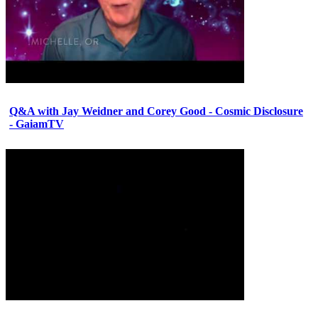
Q&A with Jay Weidner and Corey Good - Cosmic Disclosure
- GaiamTV