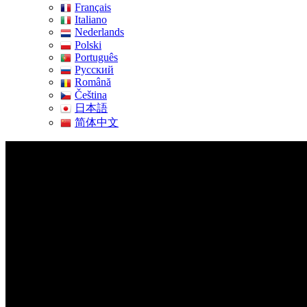
Français
Italiano
Nederlands
Polski
Português
Pусский
Română
Čeština
日本語
简体中文